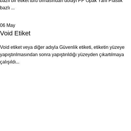
bazlı bir etiket türü olmasından dolayı PP Opak Yani Plastik
bazlı ...
06
May
Void Etiket
Void etiket veya diğer adıyla Güvenlik etiketi, etiketin yüzeye
yapıştırılmasından sonra yapıştırıldığı yüzeyden çıkartılmaya
çalışıldı...
23
YILLIK TECRÜBE
%100
YERLİ ÜRETİM