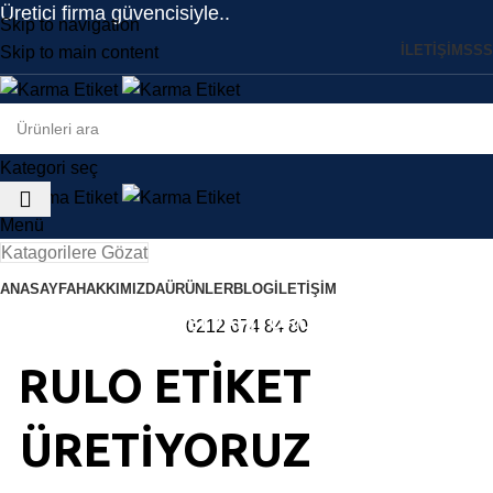
Üretici firma güvencisiyle..
Skip to navigation
İLETİŞİM
SSS
Skip to main content
Kategori seç
Menü
Katagorilere Gözat
ANASAYFA
HAKKIMIZDA
ÜRÜNLER
BLOG
İLETIŞIM
EN İYİ BİLDİĞİMİZ İŞİ YAPIYORUZ
0212 674 84 80
RULO ETİKET
ÜRETİYORUZ