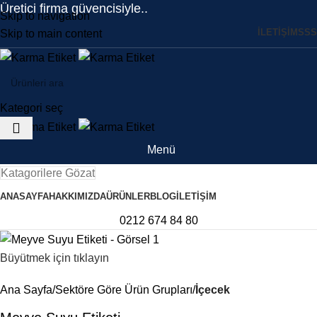
Üretici firma güvencisiyle..
Skip to navigation
İLETİŞİM
SSS
Skip to main content
Kategori seç
Menü
Katagorilere Gözat
ANASAYFA
HAKKIMIZDA
ÜRÜNLER
BLOG
İLETIŞIM
0212 674 84 80
Büyütmek için tıklayın
Ana Sayfa
Sektöre Göre Ürün Grupları
İçecek